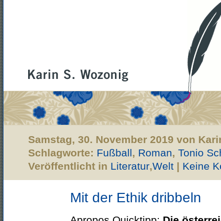
Samstag, 30. November 2019 von Kari
Schlagworte:
Fußball
,
Roman
,
Tonio Sc
Veröffentlicht in
Literatur
,
Welt
|
Keine 
Mit der Ethik dribbeln
Apropos Quicktipp:
Die österre