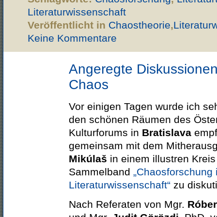
Literaturwissenschaft
Veröffentlicht in
Chaostheorie
,
Literatur
Keine Kommentare
Angeregte Diskussionen
Chaos
Vor einigen Tagen wurde ich seh
den schönen Räumen des Öster
Kulturforums in
Bratislava
empf
gemeinsam mit dem Mitheraus
Mikúlaš
in einem illustren Krei
Sammelband
„Chaosforschung 
Literaturwissenschaft“
zu diskut
Nach Referaten von Mgr.
Róber