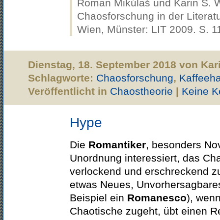
Roman Mikúlaš und Karin S. W
Chaosforschung in der Literat
Wien, Münster: LIT 2009. S. 1
Dienstag, 18. September 2018 von Kar
Schlagworte:
Chaosforschung
,
Kaffeeh
Veröffentlicht in
Chaostheorie
|
Keine 
Hype
Die
Romantiker
, besonders Nov
Unordnung interessiert, das Cha
verlockend und erschreckend z
etwas Neues, Unvorhersagbares
Beispiel ein
Romanesco
), wen
Chaotische zugeht, übt einen Re