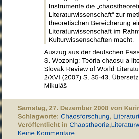
Instrumente die „chaostheoret
Literaturwissenschaft“ zur me
theoretischen Bereicherung ei
Literaturwissenschaft im Rah
Kulturwissenschaften macht.
Auszug aus der deutschen Fass
S. Wozonig: Teória chaosu a lite
Slovak Review of World Literat
2/XVI (2007) S. 35-43. Überset
Mikuláš
Samstag, 27. Dezember 2008 von Kari
Schlagworte:
Chaosforschung
,
Literatur
Veröffentlicht in
Chaostheorie
,
Literatur
Keine Kommentare