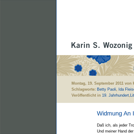
Montag, 19. September 2011 von 
Schlagworte:
Betty Paoli
,
Ida Flei
Veröffentlicht in
19. Jahrhundert
,
Li
Widmung An 
Daß ich, als jeder Tr
Und meiner Hand der