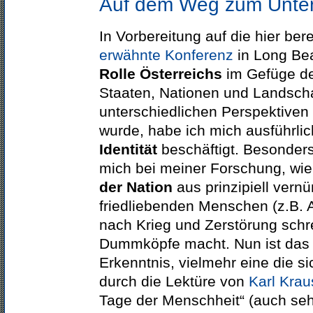
Auf dem Weg zum Unte
In Vorbereitung auf die hier ber
erwähnte Konferenz
in Long Bea
Rolle Österreichs
im Gefüge d
Staaten, Nationen und Landsch
unterschiedlichen Perspektiven
wurde, habe ich mich ausführli
Identität
beschäftigt. Besonders 
mich bei meiner Forschung, wi
der Nation
aus prinzipiell vernü
friedliebenden Menschen (z.B. A
nach Krieg und Zerstörung schr
Dummköpfe macht. Nun ist das
Erkenntnis, vielmehr eine die si
durch die Lektüre von
Karl Krau
Tage der Menschheit“ (auch seh