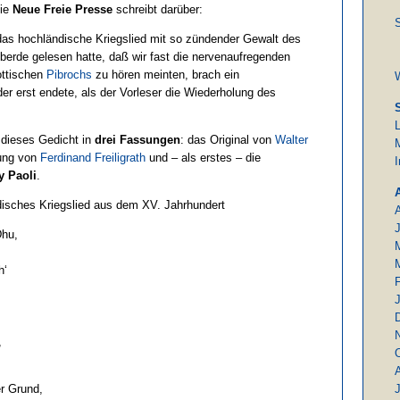
Die
Neue Freie Presse
schreibt darüber:
S
das hochländische Kriegslied mit so zündender Gewalt des
erde gelesen hatte, daß wir fast die nervenaufregenden
ottischen
Pibrochs
zu hören meinten, brach ein
der erst endete, als der Vorleser die Wiederholung des
 dieses Gedicht in
drei Fassungen
: das Original von
Walter
M
zung von
Ferdinand Freiligrath
und – als erstes – die
y Paoli
.
disches Kriegslied aus dem XV. Jahrhundert
Dhu,
h‘
!
,
,
r Grund,
J