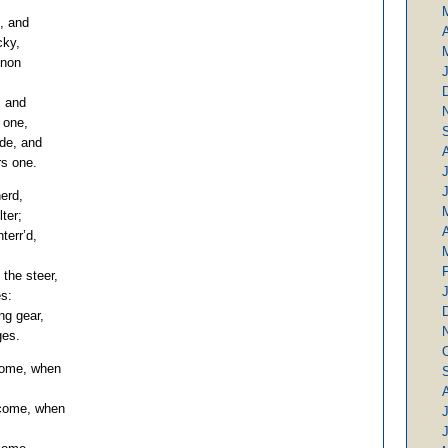
, and
A
cky,
nnon
, and
 one,
de, and
rs one.
J
erd,
ter;
A
terr’d,
 the steer,
s:
ng gear,
ges.
come, when
come, when
J