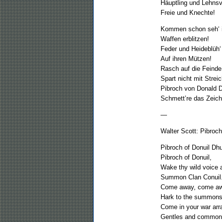
Häuptling und Lehnsv
Freie und Knechte!
Kommen schon seh‘ i
Waffen erblitzen!
Feder und Heideblüh‘
Auf ihren Mützen!
Rasch auf die Feinde
Spart nicht mit Strei
Pibroch von Donald 
Schmett’re das Zeich
—
Walter Scott: Pibroch
Pibroch of Donuil Dh
Pibroch of Donuil,
Wake thy wild voice 
Summon Clan Conuil
Come away, come aw
Hark to the summons
Come in your war arr
Gentles and common