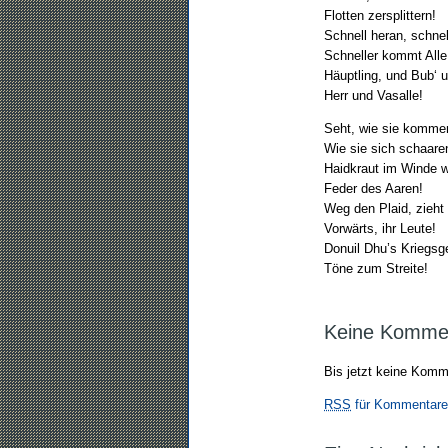
Flotten zersplittern!
Schnell heran, schnel
Schneller kommt Alle
Häuptling, und Bub‘ 
Herr und Vasalle!
Seht, wie sie kommen
Wie sie sich schaare
Haidkraut im Winde w
Feder des Aaren!
Weg den Plaid, zieht
Vorwärts, ihr Leute!
Donuil Dhu’s Kriegs
Töne zum Streite!
Keine Komme
Bis jetzt keine Komm
RSS
für Kommentare 