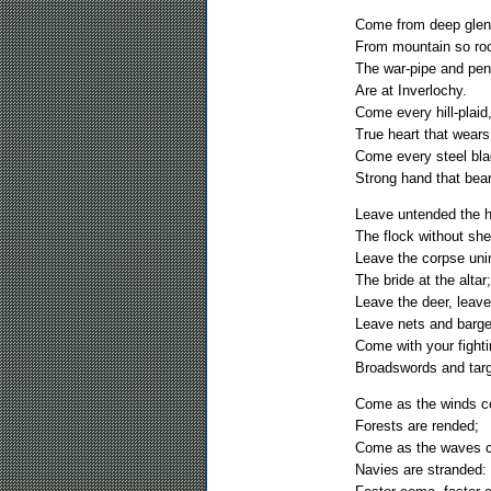
Come from deep glen
From mountain so ro
The war-pipe and pe
Are at Inverlochy.
Come every hill-plaid
True heart that wears
Come every steel bla
Strong hand that bea
Leave untended the h
The flock without shel
Leave the corpse unin
The bride at the altar;
Leave the deer, leave
Leave nets and barge
Come with your fighti
Broadswords and tar
Come as the winds 
Forests are rended;
Come as the waves 
Navies are stranded: