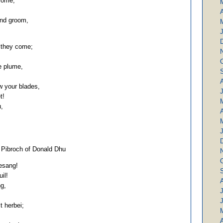
come,
A
and groom,
 they come;
e plume,
w your blades,
J
t!
u,
A
: Pibroch of Donald Dhu
esang!
il!
g,
J
 herbei;
A