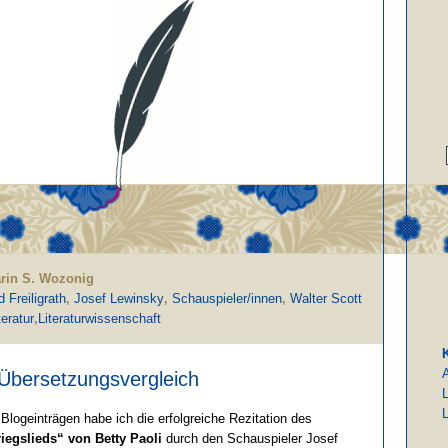
arin S. Wozonig
 Freiligrath
,
Josef Lewinsky
,
Schauspieler/innen
,
Walter Scott
teratur
,
Literaturwissenschaft
 Übersetzungsvergleich
L
L
 Blogeinträgen habe ich die erfolgreiche Rezitation des
egslieds“ von Betty Paoli
durch den Schauspieler Josef