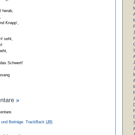
l herab,
A
,
und Knapp‘,
! seht,
n!
eht,
J
 das Schwert!
gesang
A
ntare
»
entare.
und Beiträge.
TrackBack
URI
.
J