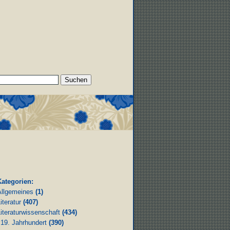
Kategorien:
Allgemeines
(1)
iteratur
(407)
iteraturwissenschaft
(434)
19. Jahrhundert
(390)