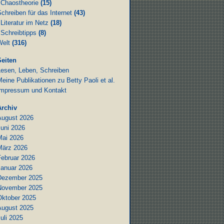
Chaostheorie
(15)
chreiben für das Internet
(43)
Literatur im Netz
(18)
Schreibtipps
(8)
Welt
(316)
Seiten
Lesen, Leben, Schreiben
eine Publikationen zu Betty Paoli et al.
Impressum und Kontakt
Archiv
August 2026
Juni 2026
Mai 2026
März 2026
Februar 2026
Januar 2026
Dezember 2025
November 2025
Oktober 2025
August 2025
uli 2025