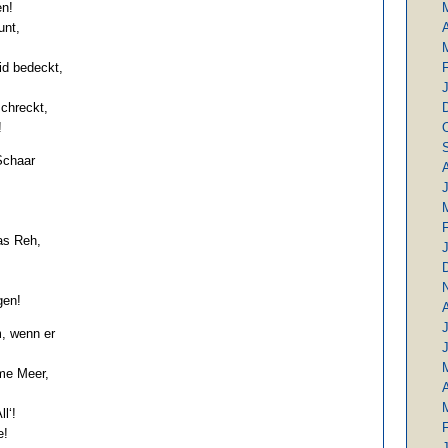
n!
unt,
A
d bedeckt,
schreckt,
!
Schaar
as Reh,
gen!
J
, wenn er
me Meer,
A
l‘!
e!