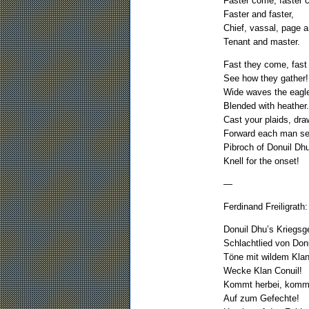
Faster come, faster 
Faster and faster,
Chief, vassal, page 
Tenant and master.
Fast they come, fast
See how they gather!
Wide waves the eagl
Blended with heather.
Cast your plaids, dra
Forward each man se
Pibroch of Donuil Dh
Knell for the onset!
—
Ferdinand Freiligrath
Donuil Dhu’s Kriegsg
Schlachtlied von Donu
Töne mit wildem Klan
Wecke Klan Conuil!
Kommt herbei, kommt
Auf zum Gefechte!