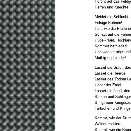
Horcht auf das Feldg
Herren und Knechte!
Meidet die Schlucht, 
Felsige Bahnen!
Hört, wie die Pfeife sc
Schaut auf die Fahne
Hügel-Plaid, Hochlan
Kommet hernieder!
Und wer sie trägt und
Muthig und bieder!
Lasset die Braut, da
Lasset die Heerde!
Lasset des Todten Le
Ueber der Erde!
Lasset die Jagd, den
Barken und Schlinge
Bringt euer Kriegesz
Tartschen und Klinge
Kommt, wie der Stu
Wälder erzittern!
Kommt, wie die Bran