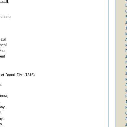
asall,
ch sie,
J
 zu!
A
chen!
Dhu,
en!
J
 of Donuil Dhu (1816)
u,
A
anew,
.
ay,
!
ay,
s.
J