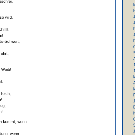
eschrei,
so wild,
hrillt!
n!
ds-Schwert,
 ehrt,
J
s Weib!
ib
A
 Teich,
n!
eug,
n!
rm kommt, wenn
J
dung, wenn