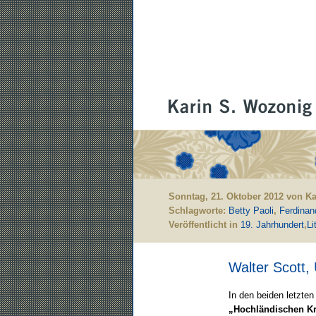
Sonntag, 21. Oktober 2012 von K
Schlagworte:
Betty Paoli
,
Ferdinand
Veröffentlicht in
19. Jahrhundert
,
Li
Walter Scott,
In den beiden letzten
„Hochländischen Kri