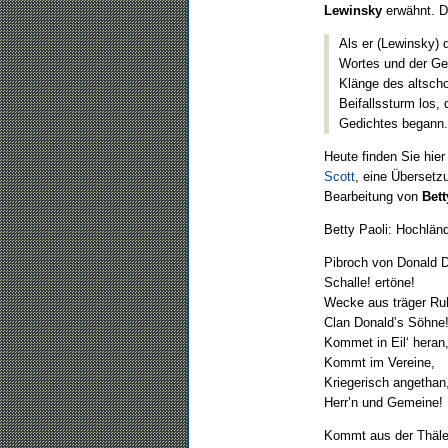
Lewinsky
erwähnt. 
Als er (Lewinsky) 
Wortes und der Geb
Klänge des altsch
Beifallssturm los, 
Gedichtes begann.
Heute finden Sie hier
Scott
, eine Überset
Bearbeitung von
Bett
Betty Paoli: Hochlän
Pibroch von Donald 
Schalle! ertöne!
Wecke aus träger Ru
Clan Donald’s Söhne
Kommet in Eil‘ heran
Kommt im Vereine,
Kriegerisch angethan
Herr’n und Gemeine!
Kommt aus der Thäle