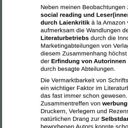
Neben meinen Beobachtungen
social reading
und Leser(inne
durch Laienkritik
à la Amazon v
aufmerksam die Wandlungen d
Literaturbetriebs
durch die Inn
Marketingabteilungen von Verla
diesem Zusammenhang höchst f
der
Erfindung von Autorinnen
durch besagte Abteilungen.
Die Vermarktbarkeit von Schrifts
ein wichtiger Faktor im Literatur
das fast immer schon gewesen.
Zusammentreffen von
werbung
Druckern, Verlegern und Rezen
natürlichen Drang zur
Selbstda
beworbenen Autors konnte sch