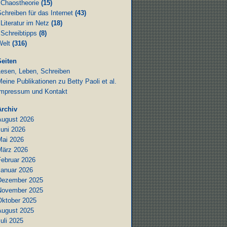
Chaostheorie
(15)
chreiben für das Internet
(43)
Literatur im Netz
(18)
Schreibtipps
(8)
Welt
(316)
Seiten
Lesen, Leben, Schreiben
eine Publikationen zu Betty Paoli et al.
Impressum und Kontakt
Archiv
August 2026
Juni 2026
Mai 2026
März 2026
Februar 2026
Januar 2026
Dezember 2025
November 2025
Oktober 2025
August 2025
uli 2025