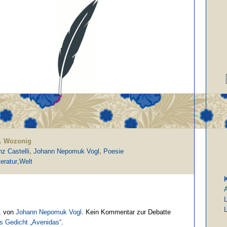
S. Wozonig
z Castelli
,
Johann Nepomuk Vogl
,
Poesie
teratur
,
Welt
L
L
, von
Johann Nepomuk Vogl
. Kein Kommentar zur Debatte
 Gedicht „Avenidas“
.