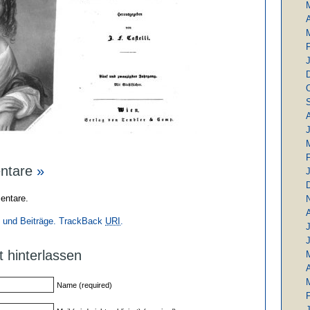
A
ntare
»
entare.
und Beiträge.
TrackBack
URI
.
J
t hinterlassen
A
Name (required)