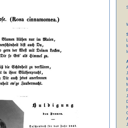
S
M
J