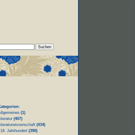
Kategorien:
Allgemeines
(1)
iteratur
(407)
iteraturwissenschaft
(434)
19. Jahrhundert
(390)