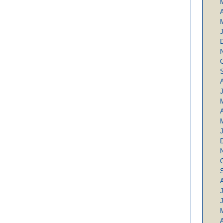
A
J
A
J
A