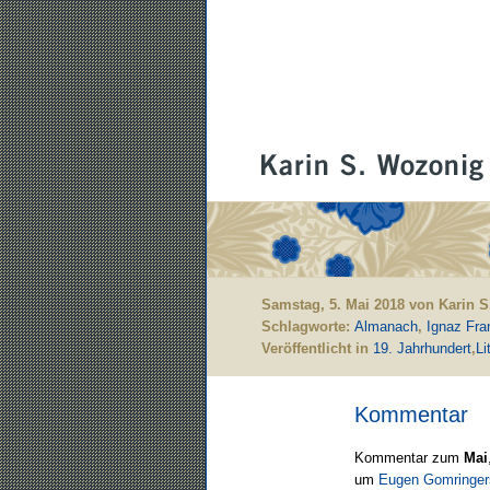
Samstag, 5. Mai 2018 von Karin 
Schlagworte:
Almanach
,
Ignaz Fran
Veröffentlicht in
19. Jahrhundert
,
Li
Kommentar
Kommentar zum
Mai
um
Eugen Gomringers