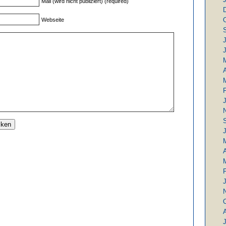
Mail (wird nicht publiziert) (required)
Webseite
J
A
J
A
J