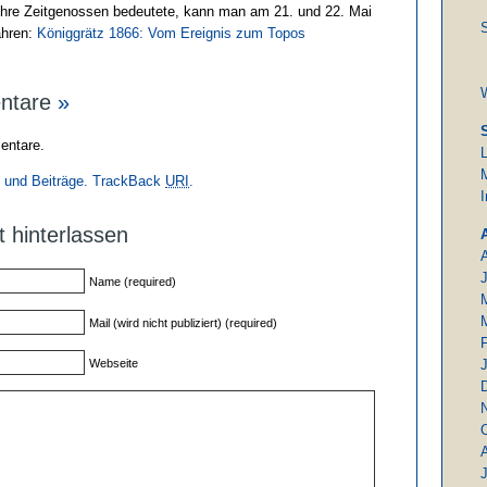
r ihre Zeitgenossen bedeutete, kann man am 21. und 22. Mai
S
ahren:
Königgrätz 1866: Vom Ereignis zum Topos
ntare
»
entare.
M
und Beiträge.
TrackBack
URI
.
t hinterlassen
Name (required)
Mail (wird nicht publiziert) (required)
Webseite
J