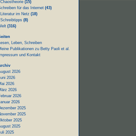
Chaostheorie
(15)
chreiben für das Internet
(43)
Literatur im Netz
(18)
Schreibtipps
(8)
Welt
(316)
Seiten
Lesen, Leben, Schreiben
eine Publikationen zu Betty Paoli et al.
Impressum und Kontakt
Archiv
August 2026
Juni 2026
Mai 2026
März 2026
Februar 2026
Januar 2026
Dezember 2025
November 2025
Oktober 2025
August 2025
uli 2025