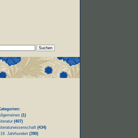
Kategorien:
Allgemeines
(1)
iteratur
(407)
iteraturwissenschaft
(434)
19. Jahrhundert
(390)