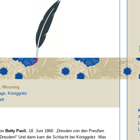
S. Wozonig
age
,
Königgrätz
lt
L
L
von
Betty Paoli
, 18. Juni 1866: „Dresden von den Preußen
Dresden!“ Und dann kam die Schlacht bei Königgrätz. Was