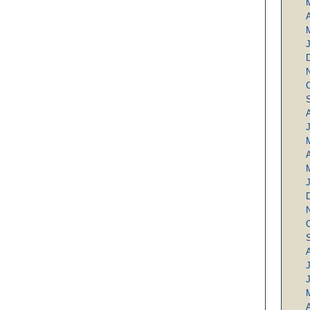
A
J
A
J
A