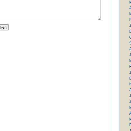
A
J
A