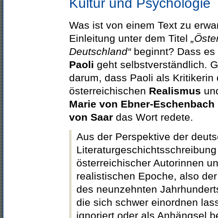
Kultur und Psychologie
Was ist von einem Text zu erwar
Einleitung unter dem Titel
„Öster
Deutschland“
beginnt? Dass es
Paoli
geht selbstverständlich
darum, dass Paoli als Kritikeri
österreichischen
Realismus
und
Marie von Ebner-Eschenbach
von Saar
das Wort redete.
Aus der Perspektive der deut
Literaturgeschichtsschreibung
österreichischer Autorinnen u
realistischen Epoche, also der
des neunzehnten Jahrhunderts
die sich schwer einordnen la
ignoriert oder als Anhängsel 