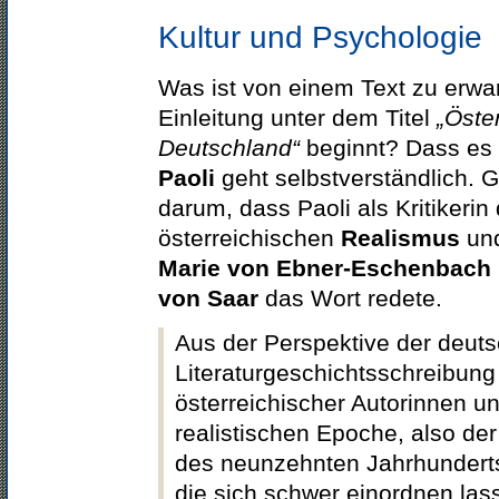
Kultur und Psychologie
Was ist von einem Text zu erwar
Einleitung unter dem Titel
„Öster
Deutschland“
beginnt? Dass es
Paoli
geht selbstverständlich
darum, dass Paoli als Kritikeri
österreichischen
Realismus
und
Marie von Ebner-Eschenbach
von Saar
das Wort redete.
Aus der Perspektive der deut
Literaturgeschichtsschreibung
österreichischer Autorinnen u
realistischen Epoche, also der
des neunzehnten Jahrhunderts
die sich schwer einordnen la