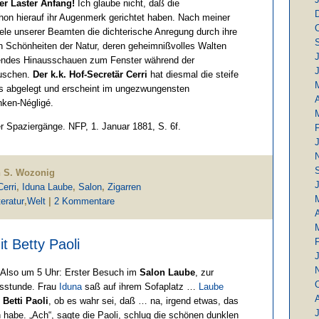
er Laster Anfang!
Ich glaube nicht, daß die
schon hierauf ihr Augenmerk gerichtet haben. Nach meiner
iele unserer Beamten die dichterische Anregung durch ihre
en Schönheiten der Natur, deren geheimnißvolles Walten
J
rendes Hinausschauen zum Fenster während der
uschen.
Der k.k. Hof-Secretär Cerri
hat diesmal die steife
s abgelegt und erscheint im ungezwungensten
A
ken-Négligé.
er Spaziergänge. NFP, 1. Januar 1881, S. 6f.
in S. Wozonig
J
erri
,
Iduna Laube
,
Salon
,
Zigarren
teratur
,
Welt
|
2 Kommentare
A
it Betty Paoli
: Also um 5 Uhr: Erster Besuch im
Salon Laube
, zur
sstunde. Frau
Iduna
saß auf ihrem Sofaplatz …
Laube
n
Betti Paoli
, ob es wahr sei, daß … na, irgend etwas, das
J
n habe. „Ach“, sagte die Paoli, schlug die schönen dunklen