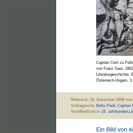
Cajetan Cerri zu Füße
von Franz Gaul, 1862,
Literaturgeschichte.
Österreich-Ungarn. 3
Mittwoch, 10. Dezember 2008 von
Schlagworte:
Betty Paoli
,
Cajetan C
Veröffentlicht in
19. Jahrhundert
,
Li
Ein Bild von ei