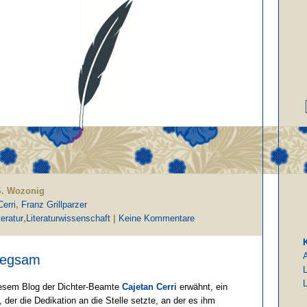
 S. Wozonig
erri
,
Franz Grillparzer
teratur
,
Literaturwissenschaft
|
Keine Kommentare
iegsam
L
L
iesem Blog der Dichter-Beamte
Cajetan Cerri
erwähnt, ein
, der die Dedikation an die Stelle setzte, an der es ihm