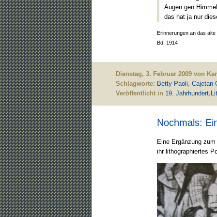
Augen gen Himmel 
das hat ja nur die
Erinnerungen an das alte 
Bd. 1914
Dienstag, 3. Februar 2009 von Ka
Schlagworte:
Betty Paoli
,
Cajetan C
Veröffentlicht in
19. Jahrhundert
,
Li
Nochmals: Ein
Eine Ergänzung zu
ihr lithographiertes Po