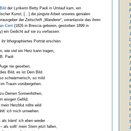
Bild
der Lyrikerin Betty Paoli in Umlauf kam, ein
fischer Kunst, […] die jüngste Arbeit unseres genialen
erausgeber der Zeitschrift „Wanderer“, veranlasste das ihren
an Cerri
(1826 in Brescia geboren, gestorben 1899 in
) ein Gedicht auf sie zu verfassen:
 ihr lithographiertes Porträt erschien.
n, wie viel ein Herz kann tragen,
 B. Paoli
J
Auge nie gesehen,
ies Bild, es ist Dein Bild.
so schwärmerisch, so mild
A
s im Traum vorübergehen.
n zu Deinen Sonnenhöhen,
m eisigen Gefild;
 mein Herzblut rollte wild
ühlt‘ ich mich umwehen.
 als trämt‘ ich eben wieder
als sollt‘ mein Stern jetzt fallen,
J