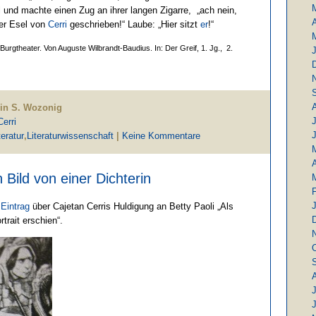
und machte einen Zug an ihrer langen Zigarre, „ach nein,
A
ser Esel von
Cerri
geschrieben!“ Laube: „Hier sitzt
er
!“
Burgtheater. Von Auguste Wilbrandt-Baudius. In: Der Greif, 1. Jg., 2.
rin S. Wozonig
J
erri
teratur
,
Literaturwissenschaft
|
Keine Kommentare
A
 Bild von einer Dichterin
m
Eintrag
über Cajetan Cerris Huldigung an Betty Paoli „Als
rtrait erschien“.
J