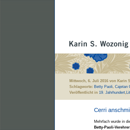
Mittwoch, 6. Juli 2016 von Karin
Schlagworte:
Betty Paoli
,
Cajetan C
Veröffentlicht in
19. Jahrhundert
,
Li
Cerri anschm
Mehrfach wurde in d
Betty-Paoli-Verehrer