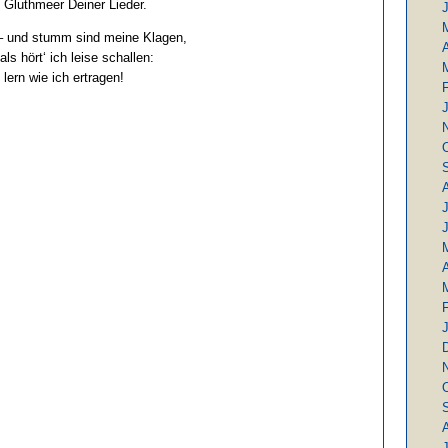
 Gluthmeer Deiner Lieder.
– und stumm sind meine Klagen,
A
als hört‘ ich leise schallen:
 lern wie ich ertragen!
J
A
J