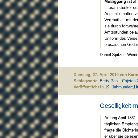
Müßiggang ist all
Literarhistoriker 
Ansicht erhalten v
Vertrautheit mit d
sie durch fortwäh
Amtsstunden bela
Uniform des Verse
prosaischen Gedan
Daniel Spitzer: Wien
Dienstag, 27. April 2010 von Kar
Schlagworte:
Betty Paoli
,
Cajetan C
Veröffentlicht in
19. Jahrhundert
,
Li
Geselligkeit m
Anfang April 1861
täglichen Empfang
fragte die Dichteri
er über sie gelese