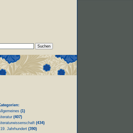
Kategorien:
Allgemeines
(1)
iteratur
(407)
iteraturwissenschaft
(434)
19. Jahrhundert
(390)