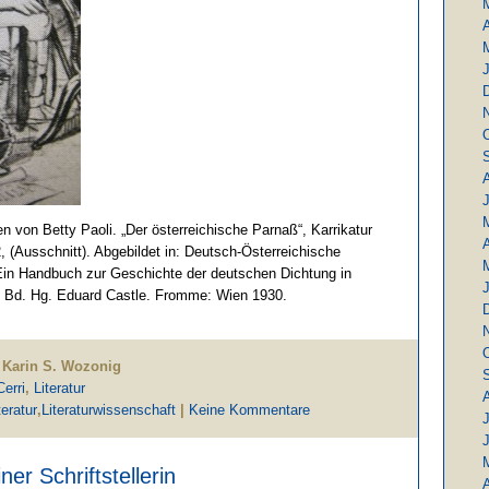
A
J
n von Betty Paoli. „Der österreichische Parnaß“, Karrikatur
A
 (Ausschnitt). Abgebildet in: Deutsch-Österreichische
 Ein Handbuch zur Geschichte der deutschen Dichtung in
. Bd. Hg. Eduard Castle. Fromme: Wien 1930.
 Karin S. Wozonig
erri
,
Literatur
teratur
,
Literaturwissenschaft
|
Keine Kommentare
J
ner Schriftstellerin
A