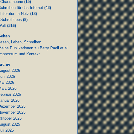
Chaostheorie
(15)
chreiben für das Internet
(43)
Literatur im Netz
(18)
Schreibtipps
(8)
Welt
(316)
Seiten
Lesen, Leben, Schreiben
eine Publikationen zu Betty Paoli et al.
Impressum und Kontakt
Archiv
August 2026
Juni 2026
Mai 2026
März 2026
Februar 2026
Januar 2026
Dezember 2025
November 2025
Oktober 2025
August 2025
uli 2025