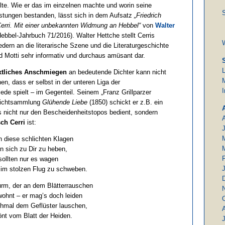
hlte. Wie er das im einzelnen machte und worin seine
S
istungen bestanden, lässt sich in dem Aufsatz
„Friedrich
erri. Mit einer unbekannten Widmung an Hebbel“
von
Walter
bbel-Jahrbuch 71/2016). Walter Hettche stellt Cerris
ern an die literarische Szene und die Literaturgeschichte
Motti sehr informativ und durchaus amüsant dar.
xtliches Anschmiegen
an bedeutende Dichter kann nicht
M
n, dass er selbst in der unteren Liga der
e spielt – im Gegenteil. Seinem „Franz Grillparzer
dichtsammlung
Glühende Liebe
(1850) schickt er z.B. ein
as nicht nur den Bescheidenheitstopos bedient, sondern
sch Cerri
ist:
en diese schlichten Klagen
 sich zu Dir zu heben,
sollten nur es wagen
im stolzen Flug zu schweben.
urm, der an dem Blätterrauschen
ohnt – er mag’s doch leiden
hmal dem Geflüster lauschen,
nt vom Blatt der Heiden.
J