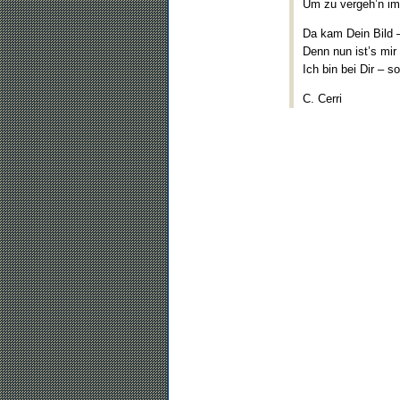
Um zu vergeh’n im
Da kam Dein Bild 
Denn nun ist’s mir 
Ich bin bei Dir – so
C. Cerri