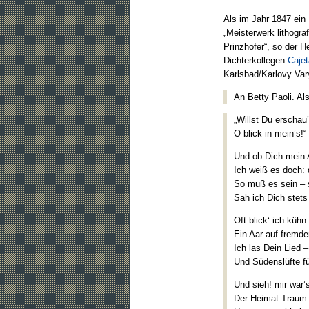
Als im Jahr 1847 ein
„Meisterwerk lithogra
Prinzhofer“, so der H
Dichterkollegen
Cajet
Karlsbad/Karlovy Vary
An Betty Paoli. Als
„Willst Du erschau’
O blick in mein’s!“
Und ob Dich mein 
Ich weiß es doch: d
So muß es sein – 
Sah ich Dich stet
Oft blick‘ ich küh
Ein Aar auf fremde
Ich las Dein Lied –
Und Südenslüfte f
Und sieh! mir war’s
Der Heimat Traum – 