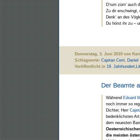
D’rum zürn‘ auch d
Zu dir erschwingt,
Denk‘ an des Vögl
Du hörst ihr zu – 
Donnerstag, 3. Juni 2010 von Kar
Schlagworte:
Cajetan Cerri
,
Daniel 
Veröffentlicht in
19. Jahrhundert
,
Li
Der Beamte als
Während
Eduard M
noch immer so rege
Dichter, Herr
Cajet
bedenklichsten Art,
dem neuesten Band
Oesterreichische
die meisten öster