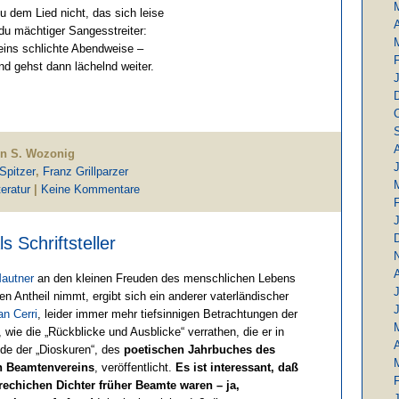
u dem Lied nicht, das sich leise
A
 du mächtiger Sangesstreiter:
eins schlichte Abendweise –
und gehst dann lächelnd weiter.
in S. Wozonig
Spitzer
,
Franz Grillparzer
teratur
|
Keine Kommentare
 Schriftsteller
autner
an den kleinen Freuden des menschlichen Lebens
J
n Antheil nimmt, ergibt sich ein anderer vaterländischer
an Cerri
, leider immer mehr tiefsinnigen Betrachtungen der
 wie die „Rückblicke und Ausblicke“ verrathen, die er in
A
e der „Dioskuren“, des
poetischen Jahrbuches des
n Beamtenvereins
, veröffentlicht.
Es ist interessant, daß
rechichen Dichter früher Beamte waren – ja,