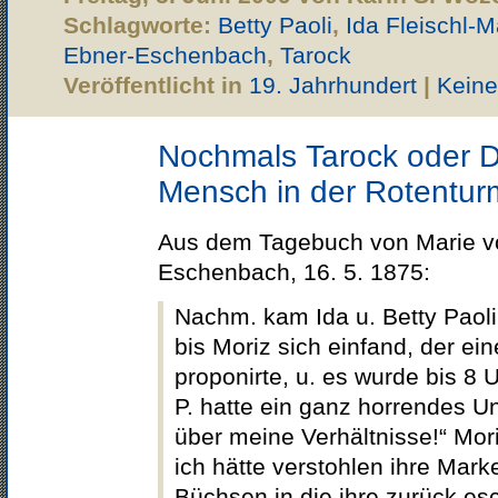
Schlagworte:
Betty Paoli
,
Ida Fleischl-
Ebner-Eschenbach
,
Tarock
Veröffentlicht in
19. Jahrhundert
|
Kein
Nochmals Tarock oder D
Mensch in der Rotentur
Aus dem Tagebuch von Marie v
Eschenbach, 16. 5. 1875:
Nachm. kam Ida u. Betty Paoli
bis Moriz sich einfand, der ei
proponirte, u. es wurde bis 8 U
P. hatte ein ganz horrendes U
über meine Verhältnisse!“ Mor
ich hätte verstohlen ihre Mar
Büchsen in die ihre zurück esc