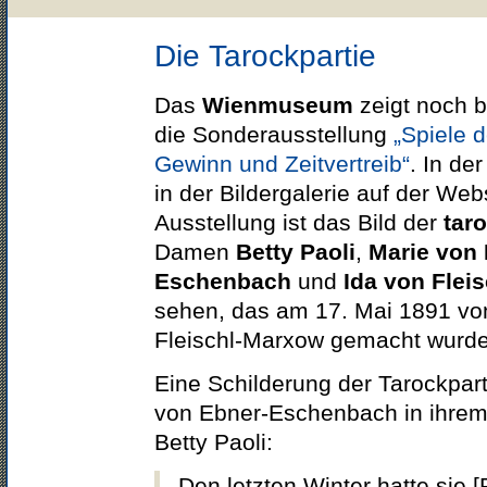
Die Tarockpartie
Das
Wienmuseum
zeigt noch b
die Sonderausstellung
„Spiele d
Gewinn und Zeitvertreib“
. In de
in der Bildergalerie auf der Web
Ausstellung ist das Bild der
tar
Damen
Betty Paoli
,
Marie von 
Eschenbach
und
Ida von Flei
sehen, das am 17. Mai 1891 vo
Fleischl-Marxow gemacht wurde
Eine Schilderung der Tarockparti
von Ebner-Eschenbach in ihrem
Betty Paoli:
„Den letzten Winter hatte sie 