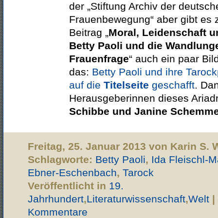
der „Stiftung Archiv der deutsch
Frauenbewegung“ aber gibt es
Beitrag „
Moral, Leidenschaft u
Betty Paoli und die Wandlung
Frauenfrage
“ auch ein paar Bil
das:
Betty Paoli und ihre Taroc
auf die
Titelseite
geschafft
. Da
Herausgeberinnen dieses Ariad
Schibbe und Janine Schemme
Freitag, 25. Januar 2013 von Karin S.
Schlagworte:
Betty Paoli
,
Ida Fleischl-
Ebner-Eschenbach
,
Tarock
Veröffentlicht in
19.
Jahrhundert
,
Literaturwissenschaft
,
Welt
|
Kommentare